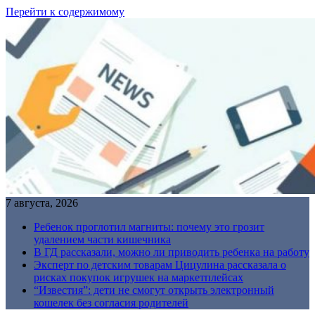
Перейти к содержимому
7 августа, 2026
Ребенок проглотил магниты: почему это грозит
удалением части кишечника
В ГД рассказали, можно ли приводить ребенка на работу
Эксперт по детским товарам Цицулина рассказала о
рисках покупок игрушек на маркетплейсах
“Известия”: дети не смогут открыть электронный
кошелек без согласия родителей