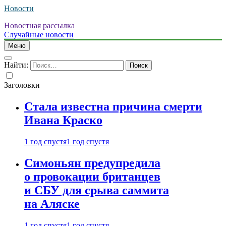
Новости
Новостная рассылка
Случайные новости
Меню
Найти:
Заголовки
Стала известна причина смерти
Ивана Краско
1 год спустя
1 год спустя
Симоньян предупредила
о провокации британцев
и СБУ для срыва саммита
на Аляске
1 год спустя
1 год спустя