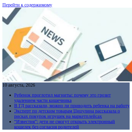
Перейти к содержимому
10 августа, 2026
Ребенок проглотил магниты: почему это грозит
удалением части кишечника
В ГД рассказали, можно ли приводить ребенка на работу
Эксперт по детским товарам Цицулина рассказала о
рисках покупок игрушек на маркетплейсах
“Известия”: дети не смогут открыть электронный
кошелек без согласия родителей