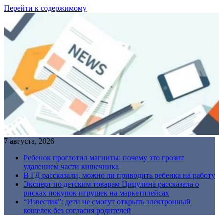
Перейти к содержимому
7 августа, 2026
Ребенок проглотил магниты: почему это грозит
удалением части кишечника
В ГД рассказали, можно ли приводить ребенка на работу
Эксперт по детским товарам Цицулина рассказала о
рисках покупок игрушек на маркетплейсах
“Известия”: дети не смогут открыть электронный
кошелек без согласия родителей