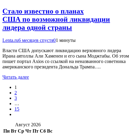
Стало известно о планах
США по возможной ликвидации
лидера одной страны
Lenta.ru
6 месяцев спустя
0
1 минуты
Власти США допускают ликвидацию верховного лидера
Ирана аятоллы Али Хаменеи и его сына Моджтабы. Об этом
пишет портал Axios со ссылкой на неназванного советника
американского президента Дональда Трампа….
Читать далее
1
2
3
…
15
Август 2026
Пн
Вт
Ср
Чт
Пт
Сб
Вс