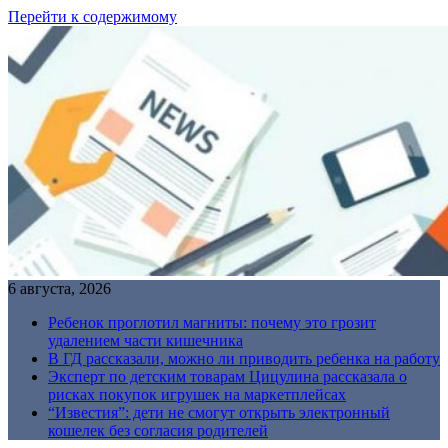
Перейти к содержимому
6 августа, 2026
Ребенок проглотил магниты: почему это грозит
удалением части кишечника
В ГД рассказали, можно ли приводить ребенка на работу
Эксперт по детским товарам Цицулина рассказала о
рисках покупок игрушек на маркетплейсах
“Известия”: дети не смогут открыть электронный
кошелек без согласия родителей