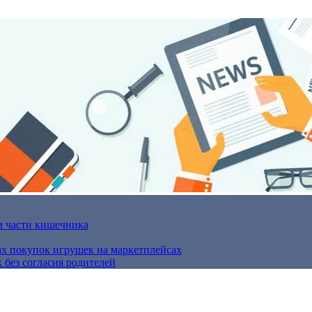
м части кишечника
ах покупок игрушек на маркетплейсах
 без согласия родителей