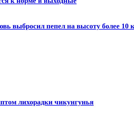
тся к норме в выходные
вь выбросил пепел на высоту более 10 
мптом лихорадки чикунгунья