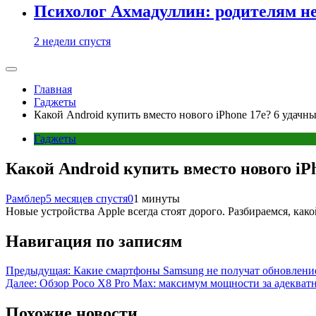
Психолог Ахмадуллин: родителям не 
2 недели спустя
Главная
Гаджеты
Какой Android купить вместо нового iPhone 17e? 6 удачн
Гаджеты
Какой Android купить вместо нового iP
Рамблер
5 месяцев спустя
0
1 минуты
Новые устройства Apple всегда стоят дорого. Разбираемся, како
Навигация по записям
Предыдущая:
Какие смартфоны Samsung не получат обновление 
Далее:
Обзор Poco X8 Pro Max: максимум мощности за адекват
Похожие новости