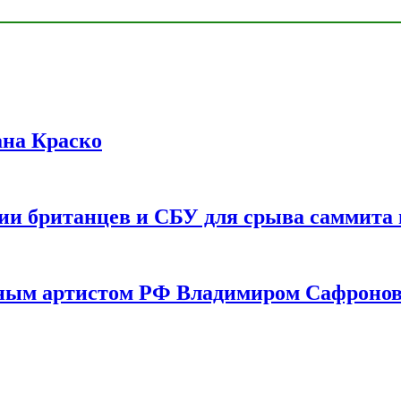
ана Краско
ии британцев и СБУ для срыва саммита 
одным артистом РФ Владимиром Сафроно