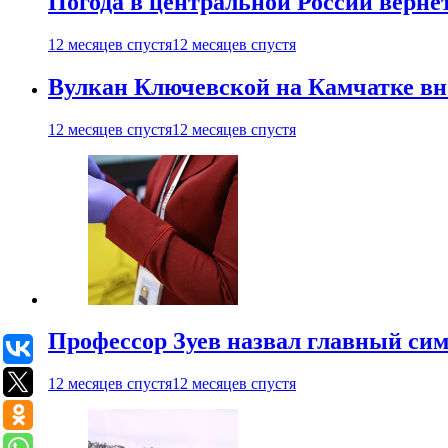
Погода в центральной России верне
12 месяцев спустя
12 месяцев спустя
Вулкан Ключевской на Камчатке вно
12 месяцев спустя
12 месяцев спустя
Профессор Зуев назвал главный си
12 месяцев спустя
12 месяцев спустя