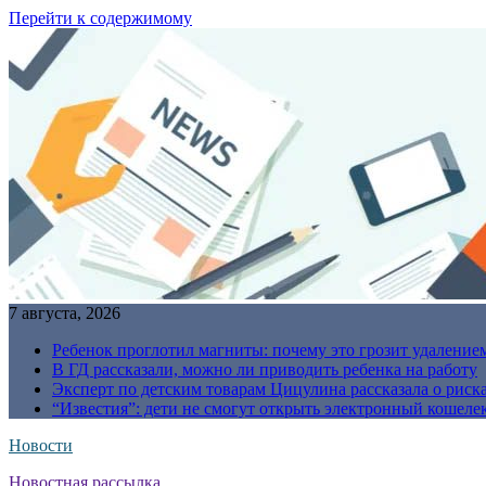
Перейти к содержимому
7 августа, 2026
Ребенок проглотил магниты: почему это грозит удаление
В ГД рассказали, можно ли приводить ребенка на работу
Эксперт по детским товарам Цицулина рассказала о риск
“Известия”: дети не смогут открыть электронный кошелек
Новости
Новостная рассылка