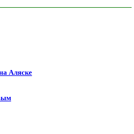
на Аляске
вым