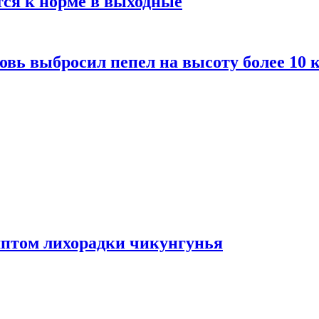
тся к норме в выходные
вь выбросил пепел на высоту более 10 
мптом лихорадки чикунгунья