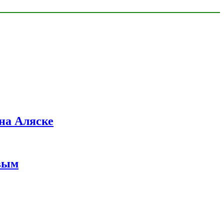
на Аляске
вым