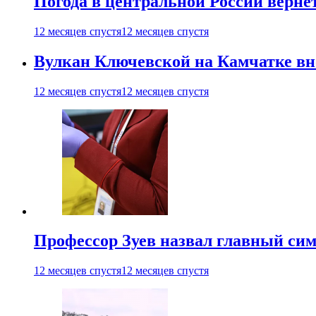
Погода в центральной России верне
12 месяцев спустя
12 месяцев спустя
Вулкан Ключевской на Камчатке вно
12 месяцев спустя
12 месяцев спустя
Профессор Зуев назвал главный си
12 месяцев спустя
12 месяцев спустя