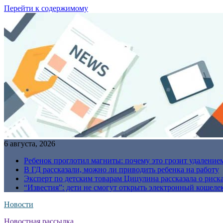
Перейти к содержимому
6 августа, 2026
Ребенок проглотил магниты: почему это грозит удаление
В ГД рассказали, можно ли приводить ребенка на работу
Эксперт по детским товарам Цицулина рассказала о риск
“Известия”: дети не смогут открыть электронный кошелек
Новости
Новостная рассылка