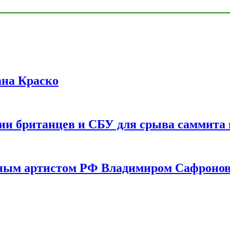
ана Краско
ии британцев и СБУ для срыва саммита 
одным артистом РФ Владимиром Сафроно