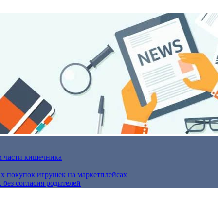
м части кишечника
ах покупок игрушек на маркетплейсах
 без согласия родителей