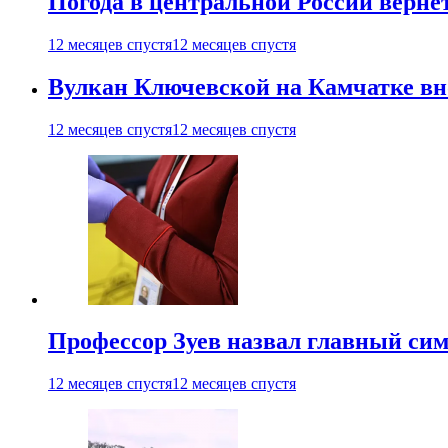
Погода в центральной России верне
12 месяцев спустя
12 месяцев спустя
Вулкан Ключевской на Камчатке вно
12 месяцев спустя
12 месяцев спустя
Профессор Зуев назвал главный си
12 месяцев спустя
12 месяцев спустя