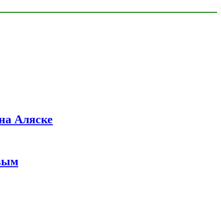
на Аляске
вым