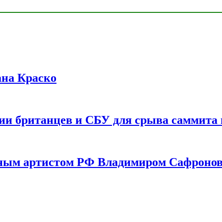
ана Краско
ии британцев и СБУ для срыва саммита 
одным артистом РФ Владимиром Сафроно