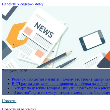
Перейти к содержимому
7 августа, 2026
Ребенок проглотил магниты: почему это грозит удаление
В ГД рассказали, можно ли приводить ребенка на работу
Эксперт по детским товарам Цицулина рассказала о риск
“Известия”: дети не смогут открыть электронный кошелек
Новости
Новостная рассылка