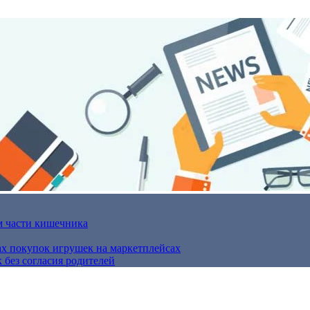
м части кишечника
ах покупок игрушек на маркетплейсах
 без согласия родителей