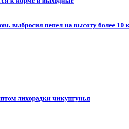
тся к норме в выходные
вь выбросил пепел на высоту более 10 
мптом лихорадки чикунгунья