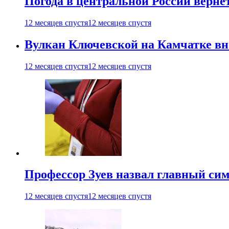
Погода в центральной России верне
12 месяцев спустя
12 месяцев спустя
Вулкан Ключевской на Камчатке вно
12 месяцев спустя
12 месяцев спустя
Профессор Зуев назвал главный си
12 месяцев спустя
12 месяцев спустя