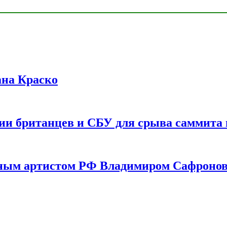
ана Краско
ии британцев и СБУ для срыва саммита 
одным артистом РФ Владимиром Сафроно