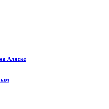
на Аляске
вым