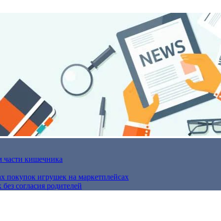
м части кишечника
ах покупок игрушек на маркетплейсах
 без согласия родителей