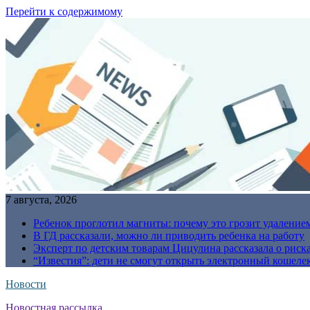
Перейти к содержимому
7 августа, 2026
Ребенок проглотил магниты: почему это грозит удаление
В ГД рассказали, можно ли приводить ребенка на работу
Эксперт по детским товарам Цицулина рассказала о риск
“Известия”: дети не смогут открыть электронный кошелек
Новости
Новостная рассылка