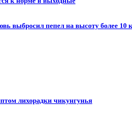
тся к норме в выходные
вь выбросил пепел на высоту более 10 
мптом лихорадки чикунгунья