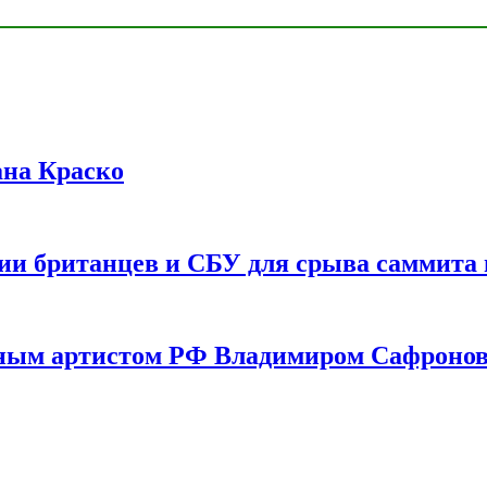
ана Краско
ии британцев и СБУ для срыва саммита 
одным артистом РФ Владимиром Сафроно