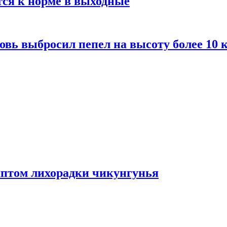
тся к норме в выходные
вь выбросил пепел на высоту более 10 
мптом лихорадки чикунгунья