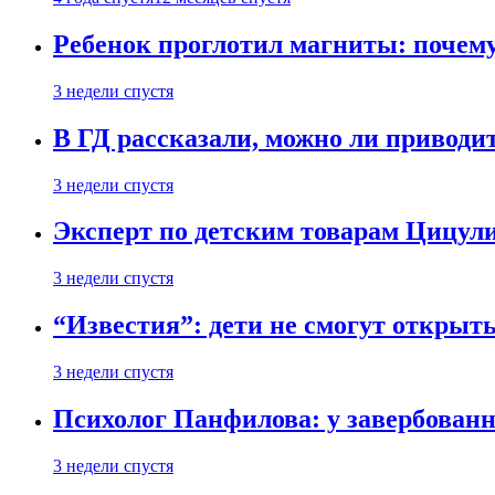
Ребенок проглотил магниты: почему
3 недели спустя
В ГД рассказали, можно ли приводит
3 недели спустя
Эксперт по детским товарам Цицули
3 недели спустя
“Известия”: дети не смогут открыт
3 недели спустя
Психолог Панфилова: у завербованн
3 недели спустя