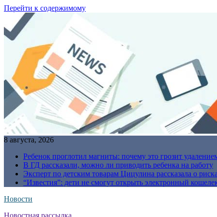
Перейти к содержимому
8 августа, 2026
Ребенок проглотил магниты: почему это грозит удаление
В ГД рассказали, можно ли приводить ребенка на работу
Эксперт по детским товарам Цицулина рассказала о риск
“Известия”: дети не смогут открыть электронный кошелек
Новости
Новостная рассылка