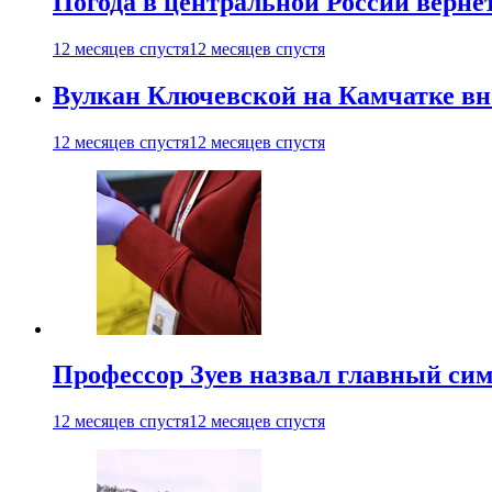
Погода в центральной России верне
12 месяцев спустя
12 месяцев спустя
Вулкан Ключевской на Камчатке вно
12 месяцев спустя
12 месяцев спустя
Профессор Зуев назвал главный си
12 месяцев спустя
12 месяцев спустя