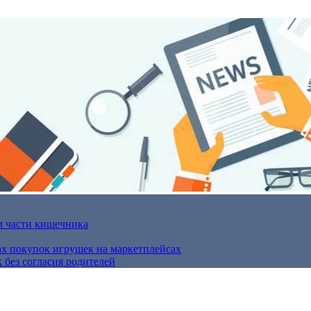
м части кишечника
ах покупок игрушек на маркетплейсах
 без согласия родителей