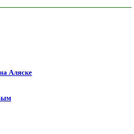
на Аляске
вым