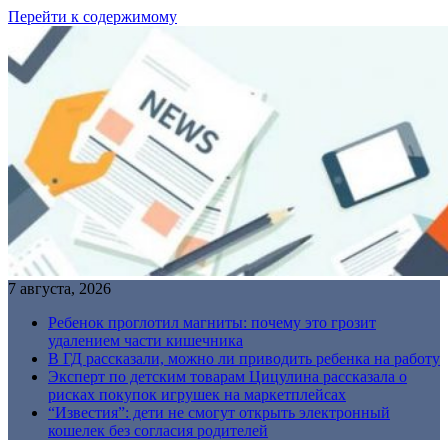
Перейти к содержимому
7 августа, 2026
Ребенок проглотил магниты: почему это грозит
удалением части кишечника
В ГД рассказали, можно ли приводить ребенка на работу
Эксперт по детским товарам Цицулина рассказала о
рисках покупок игрушек на маркетплейсах
“Известия”: дети не смогут открыть электронный
кошелек без согласия родителей