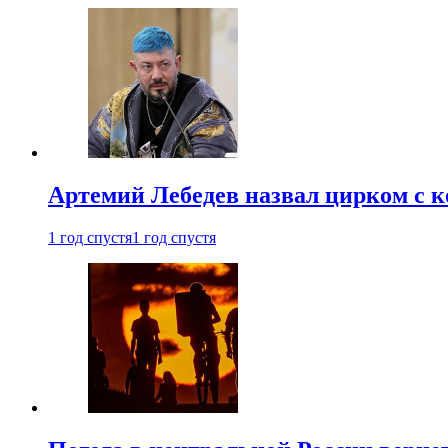
Артемий Лебедев назвал цирком с 
1 год спустя
1 год спустя