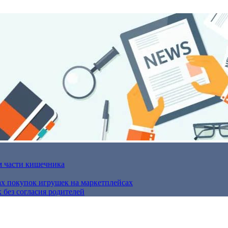
м части кишечника
ах покупок игрушек на маркетплейсах
 без согласия родителей