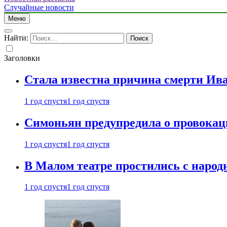
Случайные новости
Меню
Найти:
Заголовки
Стала известна причина смерти Ив
1 год спустя
1 год спустя
Симоньян предупредила о провокац
1 год спустя
1 год спустя
В Малом театре простились с нар
1 год спустя
1 год спустя