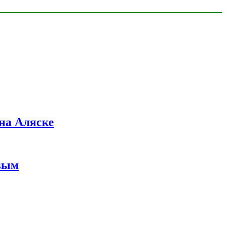
на Аляске
вым