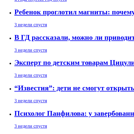
Ребенок проглотил магниты: почему
3 недели спустя
В ГД рассказали, можно ли приводит
3 недели спустя
Эксперт по детским товарам Цицули
3 недели спустя
“Известия”: дети не смогут открыт
3 недели спустя
Психолог Панфилова: у завербованн
3 недели спустя