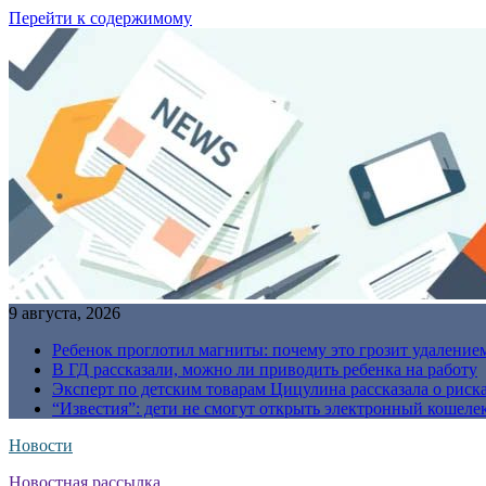
Перейти к содержимому
9 августа, 2026
Ребенок проглотил магниты: почему это грозит удаление
В ГД рассказали, можно ли приводить ребенка на работу
Эксперт по детским товарам Цицулина рассказала о риск
“Известия”: дети не смогут открыть электронный кошелек
Новости
Новостная рассылка