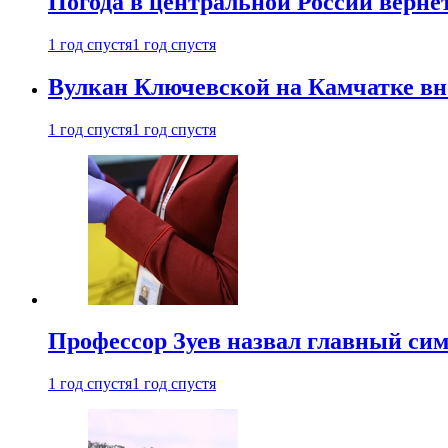
Погода в центральной России верне
1 год спустя
1 год спустя
Вулкан Ключевской на Камчатке вно
1 год спустя
1 год спустя
Профессор Зуев назвал главный си
1 год спустя
1 год спустя