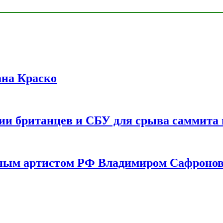
ана Краско
ии британцев и СБУ для срыва саммита 
одным артистом РФ Владимиром Сафроно