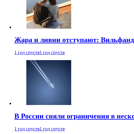
Жара и ливни отступают: Вильфанд
1 год спустя
1 год спустя
В России сняли ограничения в неск
1 год спустя
1 год спустя