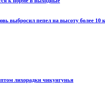
тся к норме в выходные
вь выбросил пепел на высоту более 10 
мптом лихорадки чикунгунья