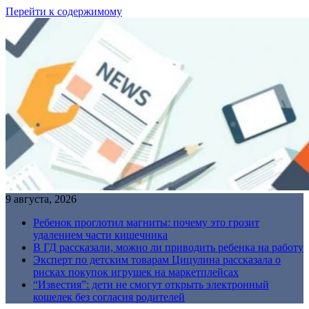
Перейти к содержимому
9 августа, 2026
Ребенок проглотил магниты: почему это грозит
удалением части кишечника
В ГД рассказали, можно ли приводить ребенка на работу
Эксперт по детским товарам Цицулина рассказала о
рисках покупок игрушек на маркетплейсах
“Известия”: дети не смогут открыть электронный
кошелек без согласия родителей