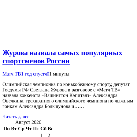
Журова назвала самых популярных
спортсменов России
Матч ТВ
1 год спустя
0
1 минуты
Олимпийская чемпионка по конькобежному спорту, депутат
Госдумы РФ Светлана Журова в разговоре с «Матч ТВ»
назвала хоккеиста «Вашингтон Кэпиталз» Александра
Овечкина, трехкратного олимпийского чемпиона по лыжным
гонкам Александра Большунова и……
Читать далее
Август 2026
Пн
Вт
Ср
Чт
Пт
Сб
Вс
1
2