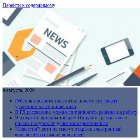
Перейти к содержимому
9 августа, 2026
Ребенок проглотил магниты: почему это грозит
удалением части кишечника
В ГД рассказали, можно ли приводить ребенка на работу
Эксперт по детским товарам Цицулина рассказала о
рисках покупок игрушек на маркетплейсах
“Известия”: дети не смогут открыть электронный
кошелек без согласия родителей