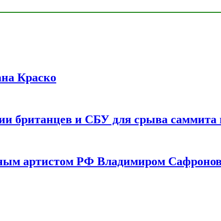
ана Краско
ии британцев и СБУ для срыва саммита 
одным артистом РФ Владимиром Сафроно