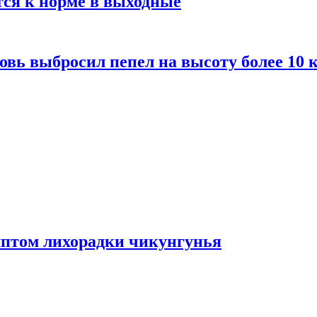
тся к норме в выходные
вь выбросил пепел на высоту более 10 
мптом лихорадки чикунгунья