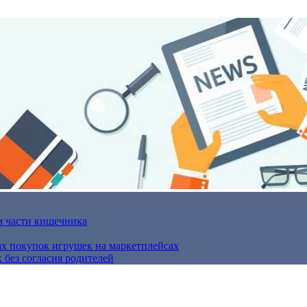
м части кишечника
ах покупок игрушек на маркетплейсах
 без согласия родителей