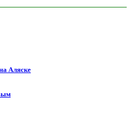
на Аляске
вым