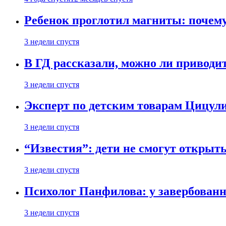
Ребенок проглотил магниты: почему
3 недели спустя
В ГД рассказали, можно ли приводит
3 недели спустя
Эксперт по детским товарам Цицули
3 недели спустя
“Известия”: дети не смогут открыт
3 недели спустя
Психолог Панфилова: у завербованн
3 недели спустя