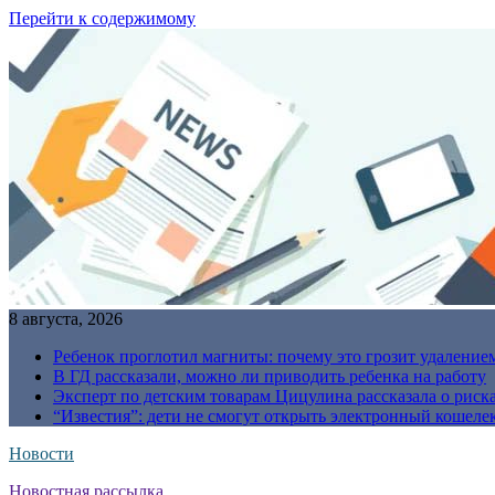
Перейти к содержимому
8 августа, 2026
Ребенок проглотил магниты: почему это грозит удаление
В ГД рассказали, можно ли приводить ребенка на работу
Эксперт по детским товарам Цицулина рассказала о риск
“Известия”: дети не смогут открыть электронный кошелек
Новости
Новостная рассылка