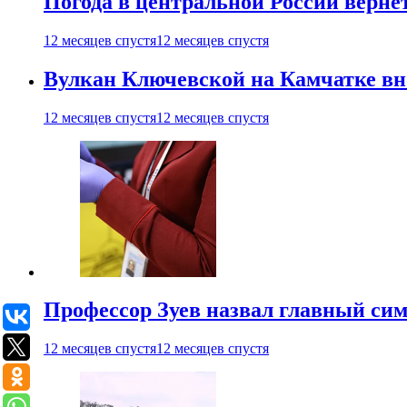
Погода в центральной России верне
12 месяцев спустя
12 месяцев спустя
Вулкан Ключевской на Камчатке вно
12 месяцев спустя
12 месяцев спустя
Профессор Зуев назвал главный си
12 месяцев спустя
12 месяцев спустя