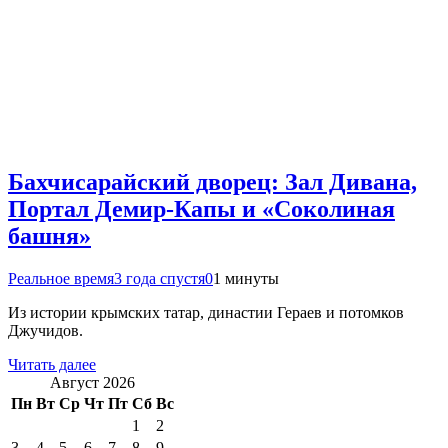
Бахчисарайский дворец: Зал Дивана,
Портал Демир-Капы и «Соколиная
башня»
Реальное время
3 года спустя
0
1 минуты
Из истории крымских татар, династии Гераев и потомков
Джучидов.
Читать далее
Август 2026
Пн
Вт
Ср
Чт
Пт
Сб
Вс
1
2
3
4
5
6
7
8
9