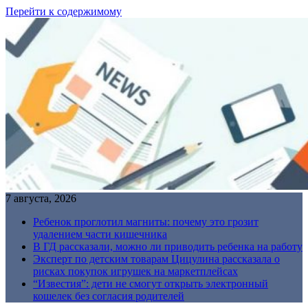
Перейти к содержимому
7 августа, 2026
Ребенок проглотил магниты: почему это грозит
удалением части кишечника
В ГД рассказали, можно ли приводить ребенка на работу
Эксперт по детским товарам Цицулина рассказала о
рисках покупок игрушек на маркетплейсах
“Известия”: дети не смогут открыть электронный
кошелек без согласия родителей