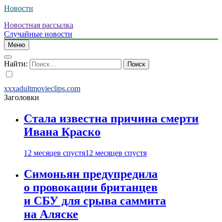
Новости
Новостная рассылка
Случайные новости
Меню
Найти:
xxxadultmovieclips.com
Заголовки
Стала известна причина смерти
Ивана Краско
12 месяцев спустя
12 месяцев спустя
Симоньян предупредила
о провокации британцев
и СБУ для срыва саммита
на Аляске