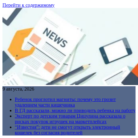
Перейти к содержимому
9 августа, 2026
Ребенок проглотил магниты: почему это грозит
удалением части кишечника
В ГД рассказали, можно ли приводить ребенка на работу
Эксперт по детским товарам Цицулина рассказала о
рисках покупок игрушек на маркетплейсах
“Известия”: дети не смогут открыть электронный
кошелек без согласия родителей