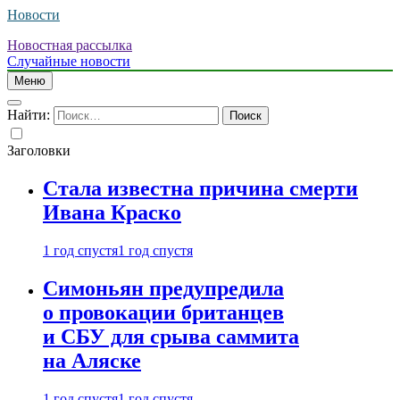
Новости
Новостная рассылка
Случайные новости
Меню
Найти:
Заголовки
Стала известна причина смерти
Ивана Краско
1 год спустя
1 год спустя
Симоньян предупредила
о провокации британцев
и СБУ для срыва саммита
на Аляске
1 год спустя
1 год спустя