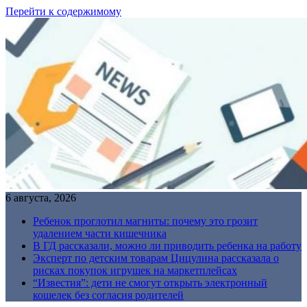
Перейти к содержимому
6 августа, 2026
Ребенок проглотил магниты: почему это грозит
удалением части кишечника
В ГД рассказали, можно ли приводить ребенка на работу
Эксперт по детским товарам Цицулина рассказала о
рисках покупок игрушек на маркетплейсах
“Известия”: дети не смогут открыть электронный
кошелек без согласия родителей