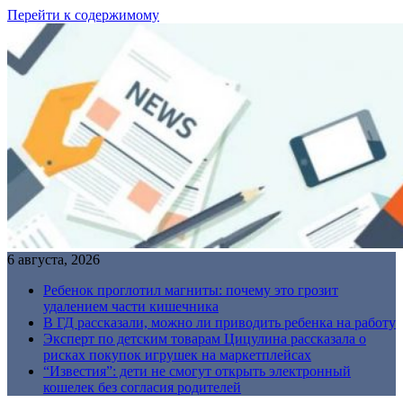
Перейти к содержимому
6 августа, 2026
Ребенок проглотил магниты: почему это грозит
удалением части кишечника
В ГД рассказали, можно ли приводить ребенка на работу
Эксперт по детским товарам Цицулина рассказала о
рисках покупок игрушек на маркетплейсах
“Известия”: дети не смогут открыть электронный
кошелек без согласия родителей