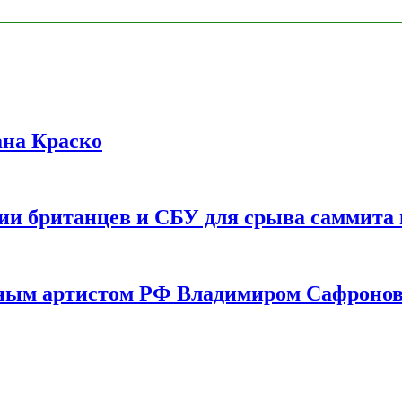
ана Краско
ии британцев и СБУ для срыва саммита 
одным артистом РФ Владимиром Сафроно