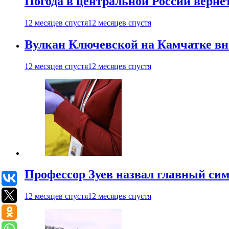
Погода в центральной России верне
12 месяцев спустя
12 месяцев спустя
Вулкан Ключевской на Камчатке вно
12 месяцев спустя
12 месяцев спустя
Профессор Зуев назвал главный си
12 месяцев спустя
12 месяцев спустя