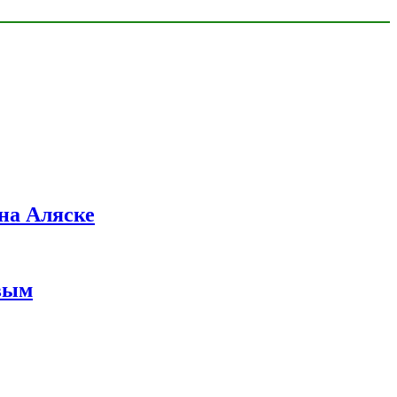
на Аляске
вым