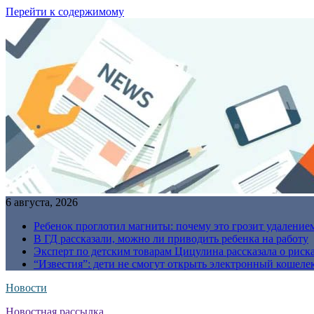
Перейти к содержимому
6 августа, 2026
Ребенок проглотил магниты: почему это грозит удаление
В ГД рассказали, можно ли приводить ребенка на работу
Эксперт по детским товарам Цицулина рассказала о риск
“Известия”: дети не смогут открыть электронный кошелек
Новости
Новостная рассылка