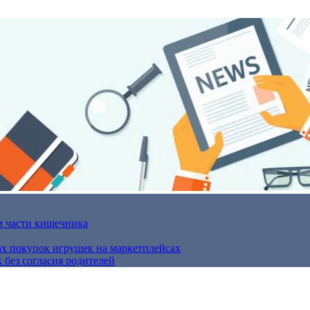
м части кишечника
ах покупок игрушек на маркетплейсах
 без согласия родителей