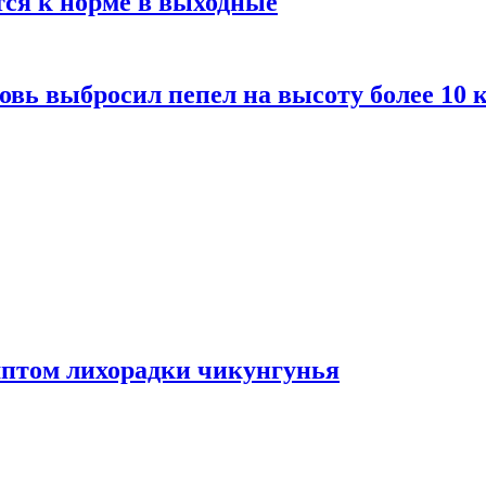
тся к норме в выходные
вь выбросил пепел на высоту более 10 
мптом лихорадки чикунгунья