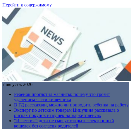
Перейти к содержимому
7 августа, 2026
Ребенок проглотил магниты: почему это грозит
удалением части кишечника
В ГД рассказали, можно ли приводить ребенка на работу
Эксперт по детским товарам Цицулина рассказала о
рисках покупок игрушек на маркетплейсах
“Известия”: дети не смогут открыть электронный
кошелек без согласия родителей