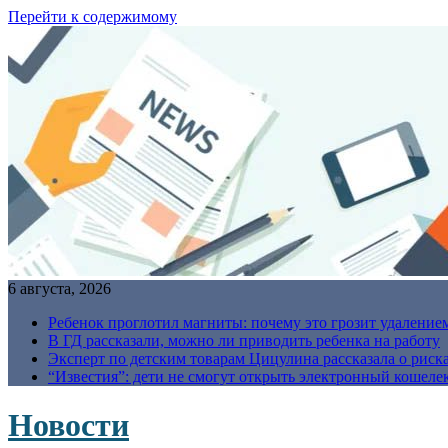
Перейти к содержимому
6 августа, 2026
Ребенок проглотил магниты: почему это грозит удаление
В ГД рассказали, можно ли приводить ребенка на работу
Эксперт по детским товарам Цицулина рассказала о риск
“Известия”: дети не смогут открыть электронный кошелек
Новости