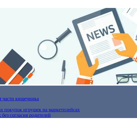
м части кишечника
ах покупок игрушек на маркетплейсах
 без согласия родителей