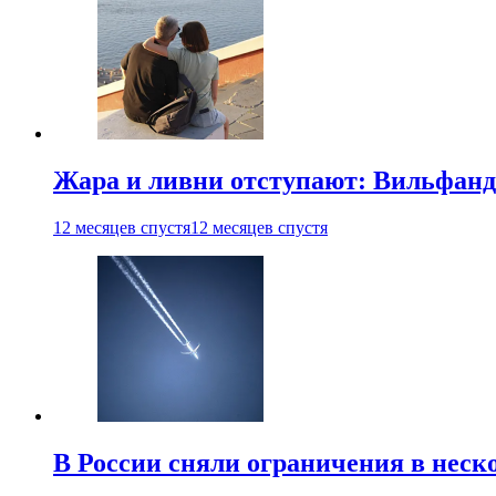
Жара и ливни отступают: Вильфанд
12 месяцев спустя
12 месяцев спустя
В России сняли ограничения в неск