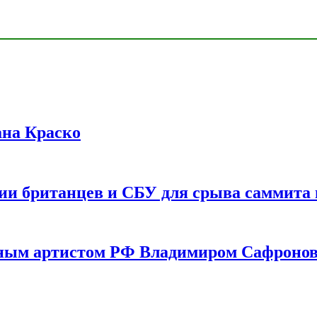
ана Краско
ии британцев и СБУ для срыва саммита 
одным артистом РФ Владимиром Сафроно