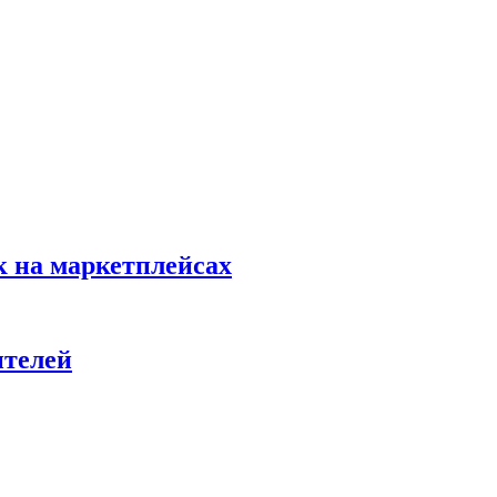
к на маркетплейсах
ителей