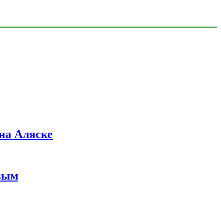
на Аляске
вым