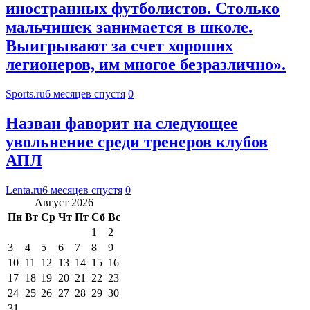
иностранных футболистов. Столько
мальчишек занимается в школе.
Выигрывают за счет хороших
легионеров, им многое безразлично».
Sports.ru
6 месяцев спустя
0
Назван фаворит на следующее
увольнение среди тренеров клубов
АПЛ
Lenta.ru
6 месяцев спустя
0
Август 2026
Пн
Вт
Ср
Чт
Пт
Сб
Вс
1
2
3
4
5
6
7
8
9
10
11
12
13
14
15
16
17
18
19
20
21
22
23
24
25
26
27
28
29
30
31