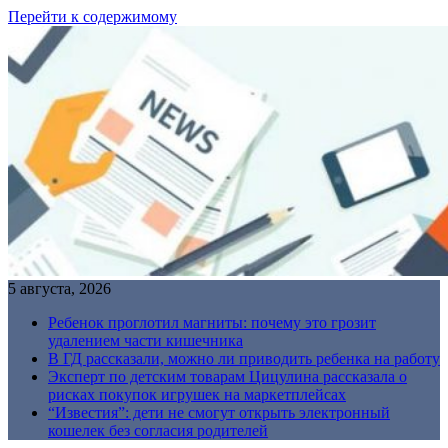
Перейти к содержимому
5 августа, 2026
Ребенок проглотил магниты: почему это грозит
удалением части кишечника
В ГД рассказали, можно ли приводить ребенка на работу
Эксперт по детским товарам Цицулина рассказала о
рисках покупок игрушек на маркетплейсах
“Известия”: дети не смогут открыть электронный
кошелек без согласия родителей