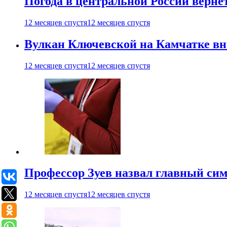
Погода в центральной России верне
12 месяцев спустя
12 месяцев спустя
Вулкан Ключевской на Камчатке вно
12 месяцев спустя
12 месяцев спустя
Профессор Зуев назвал главный си
12 месяцев спустя
12 месяцев спустя