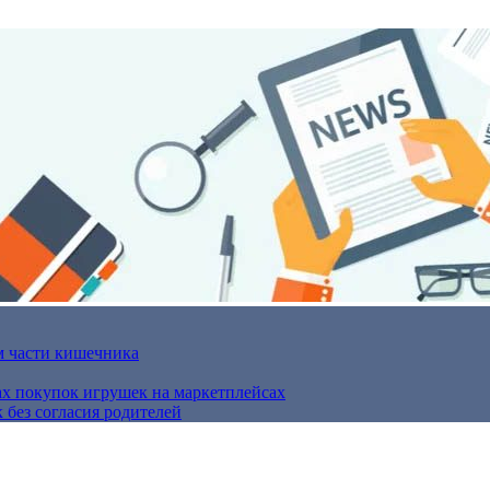
м части кишечника
ах покупок игрушек на маркетплейсах
 без согласия родителей