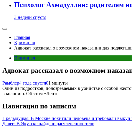
Психолог Ахмадуллин: родителям не 
3 недели спустя
Главная
Криминал
Адвокат рассказал о возможном наказании для поджегши
Криминал
Адвокат рассказал о возможном наказа
Рамблер
4 года спустя
0
1 минуты
Один из подростков, подозреваемых в убийстве с особой жесто
в колонию. Об этом «Ленте.
Навигация по записям
Предыдущая:
В Москве похитили человека и требовали выкуп 
Далее:
В Якутске найдено расчлененное тело