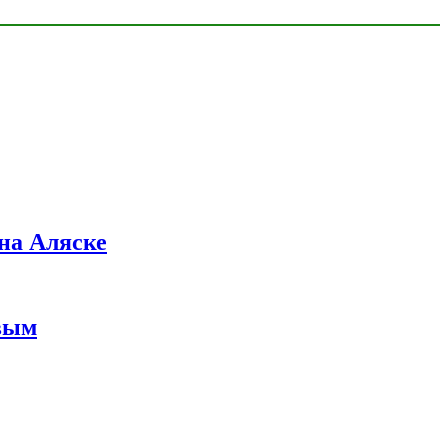
на Аляске
вым