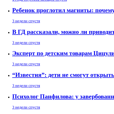
Ребенок проглотил магниты: почему
3 недели спустя
В ГД рассказали, можно ли приводит
3 недели спустя
Эксперт по детским товарам Цицули
3 недели спустя
“Известия”: дети не смогут открыт
3 недели спустя
Психолог Панфилова: у завербованн
3 недели спустя