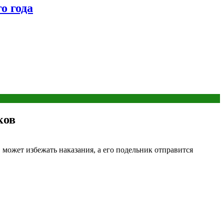
о года
ков
 может избежать наказания, а его подельник отправится