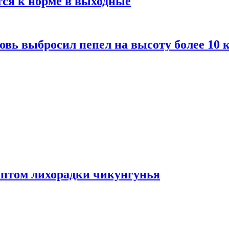
тся к норме в выходные
вь выбросил пепел на высоту более 10 
мптом лихорадки чикунгунья