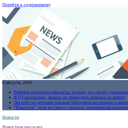
Перейти к содержимому
8 августа, 2026
Ребенок проглотил магниты: почему это грозит удаление
В ГД рассказали, можно ли приводить ребенка на работу
Эксперт по детским товарам Цицулина рассказала о риск
“Известия”: дети не смогут открыть электронный кошелек
Новости
Новостная рассылка