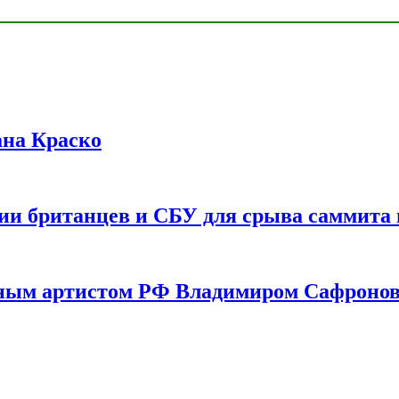
ана Краско
ии британцев и СБУ для срыва саммита 
одным артистом РФ Владимиром Сафроно