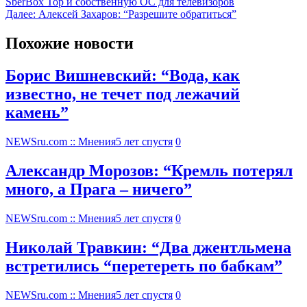
SberBox Top и собственную ОС для телевизоров
Далее:
Алексей Захаров: “Разрешите обратиться”
Похожие новости
Борис Вишневский: “Вода, как
известно, не течет под лежачий
камень”
NEWSru.com :: Мнения
5 лет спустя
0
Александр Морозов: “Кремль потерял
много, а Прага – ничего”
NEWSru.com :: Мнения
5 лет спустя
0
Николай Травкин: “Два джентльмена
встретились “перетереть по бабкам”
NEWSru.com :: Мнения
5 лет спустя
0