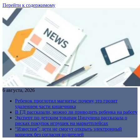
Перейти к содержимому
6 августа, 2026
Ребенок проглотил магниты: почему это грозит
удалением части кишечника
В ГД рассказали, можно ли приводить ребенка на работу
Эксперт по детским товарам Цицулина рассказала о
рисках покупок игрушек на маркетплейсах
“Известия”: дети не смогут открыть электронный
кошелек без согласия родителей