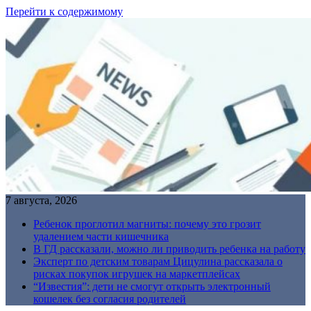
Перейти к содержимому
7 августа, 2026
Ребенок проглотил магниты: почему это грозит
удалением части кишечника
В ГД рассказали, можно ли приводить ребенка на работу
Эксперт по детским товарам Цицулина рассказала о
рисках покупок игрушек на маркетплейсах
“Известия”: дети не смогут открыть электронный
кошелек без согласия родителей