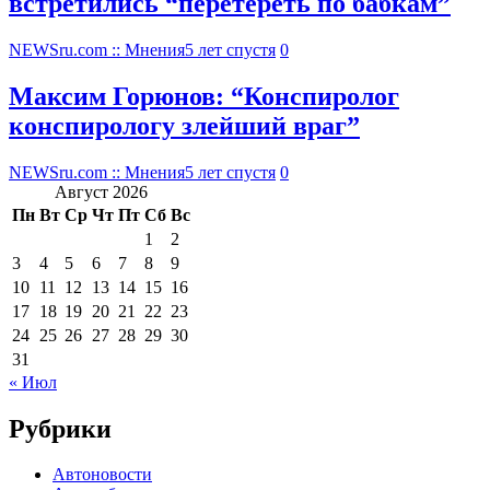
встретились “перетереть по бабкам”
NEWSru.com :: Мнения
5 лет спустя
0
Максим Горюнов: “Конспиролог
конспирологу злейший враг”
NEWSru.com :: Мнения
5 лет спустя
0
Август 2026
Пн
Вт
Ср
Чт
Пт
Сб
Вс
1
2
3
4
5
6
7
8
9
10
11
12
13
14
15
16
17
18
19
20
21
22
23
24
25
26
27
28
29
30
31
« Июл
Рубрики
Автоновости