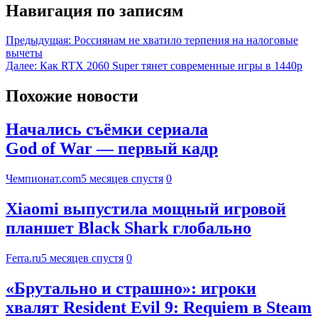
Навигация по записям
Предыдущая:
Россиянам не хватило терпения на налоговые
вычеты
Далее:
Как RTX 2060 Super тянет современные игры в 1440p
Похожие новости
Начались съёмки сериала
God of War — первый кадр
Чемпионат.com
5 месяцев спустя
0
Xiaomi выпустила мощный игровой
планшет Black Shark глобально
Ferra.ru
5 месяцев спустя
0
«Брутально и страшно»: игроки
хвалят Resident Evil 9: Requiem в Steam