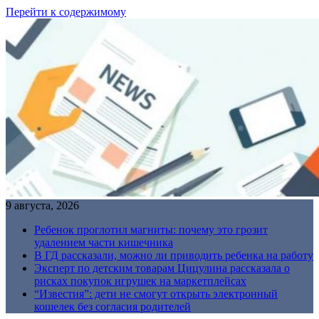
Перейти к содержимому
9 августа, 2026
Ребенок проглотил магниты: почему это грозит
удалением части кишечника
В ГД рассказали, можно ли приводить ребенка на работу
Эксперт по детским товарам Цицулина рассказала о
рисках покупок игрушек на маркетплейсах
“Известия”: дети не смогут открыть электронный
кошелек без согласия родителей