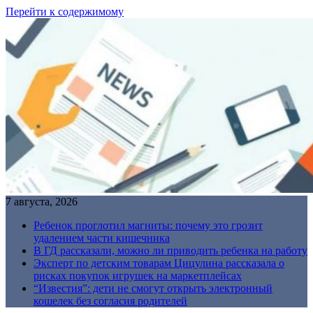
Перейти к содержимому
7 августа, 2026
Ребенок проглотил магниты: почему это грозит
удалением части кишечника
В ГД рассказали, можно ли приводить ребенка на работу
Эксперт по детским товарам Цицулина рассказала о
рисках покупок игрушек на маркетплейсах
“Известия”: дети не смогут открыть электронный
кошелек без согласия родителей