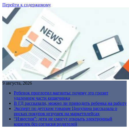
Перейти к содержимому
9 августа, 2026
Ребенок проглотил магниты: почему это грозит
удалением части кишечника
В ГД рассказали, можно ли приводить ребенка на работу
Эксперт по детским товарам Цицулина рассказала о
рисках покупок игрушек на маркетплейсах
“Известия”: дети не смогут открыть электронный
кошелек без согласия родителей