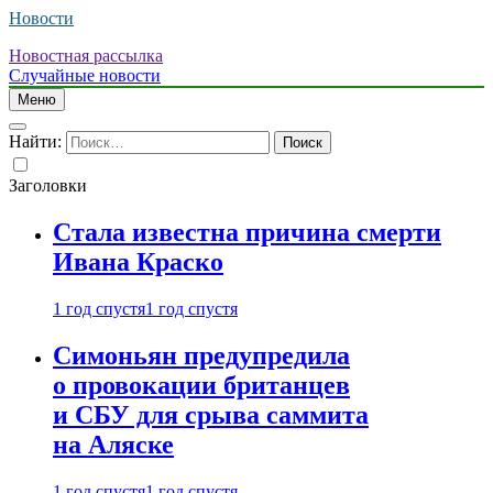
Новости
Новостная рассылка
Случайные новости
Меню
Найти:
Заголовки
Стала известна причина смерти
Ивана Краско
1 год спустя
1 год спустя
Симоньян предупредила
о провокации британцев
и СБУ для срыва саммита
на Аляске
1 год спустя
1 год спустя