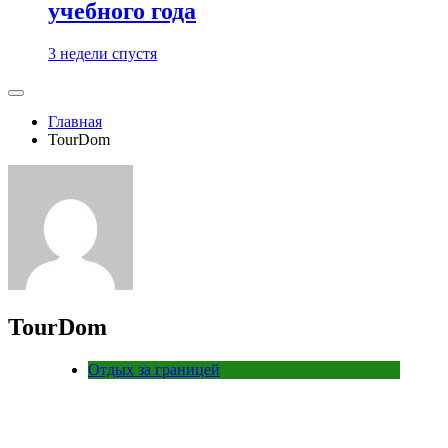
учебного года
3 недели спустя
Главная
TourDom
TourDom
Отдых за границей