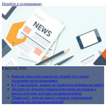
Перейти к содержимому
8 августа, 2026
Ребенок проглотил магниты: почему это грозит
удалением части кишечника
В ГД рассказали, можно ли приводить ребенка на работу
Эксперт по детским товарам Цицулина рассказала о
рисках покупок игрушек на маркетплейсах
“Известия”: дети не смогут открыть электронный
кошелек без согласия родителей