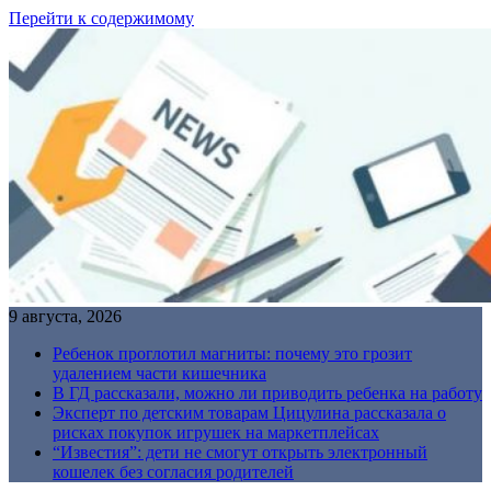
Перейти к содержимому
9 августа, 2026
Ребенок проглотил магниты: почему это грозит
удалением части кишечника
В ГД рассказали, можно ли приводить ребенка на работу
Эксперт по детским товарам Цицулина рассказала о
рисках покупок игрушек на маркетплейсах
“Известия”: дети не смогут открыть электронный
кошелек без согласия родителей