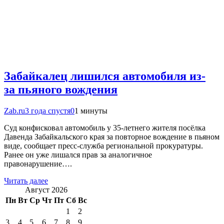
Забайкалец лишился автомобиля из-
за пьяного вождения
Zab.ru
3 года спустя
0
1 минуты
Суд конфисковал автомобиль у 35-летнего жителя посёлка
Давенда Забайкальского края за повторное вождение в пьяном
виде, сообщает пресс-служба региональной прокуратуры.
Ранее он уже лишался прав за аналогичное
правонарушение….
Читать далее
Август 2026
Пн
Вт
Ср
Чт
Пт
Сб
Вс
1
2
3
4
5
6
7
8
9