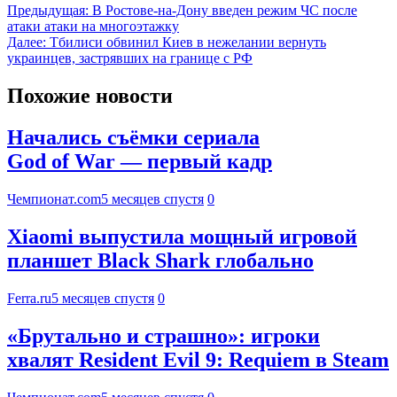
Предыдущая:
В Ростове-на-Дону введен режим ЧС после
атаки атаки на многоэтажку
Далее:
Тбилиси обвинил Киев в нежелании вернуть
украинцев, застрявших на границе с РФ
Похожие новости
Начались съёмки сериала
God of War — первый кадр
Чемпионат.com
5 месяцев спустя
0
Xiaomi выпустила мощный игровой
планшет Black Shark глобально
Ferra.ru
5 месяцев спустя
0
«Брутально и страшно»: игроки
хвалят Resident Evil 9: Requiem в Steam