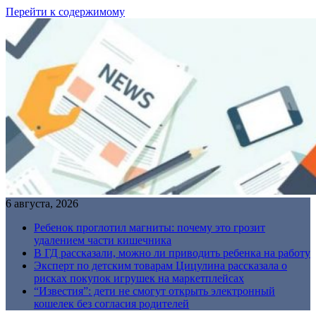
Перейти к содержимому
6 августа, 2026
Ребенок проглотил магниты: почему это грозит
удалением части кишечника
В ГД рассказали, можно ли приводить ребенка на работу
Эксперт по детским товарам Цицулина рассказала о
рисках покупок игрушек на маркетплейсах
“Известия”: дети не смогут открыть электронный
кошелек без согласия родителей