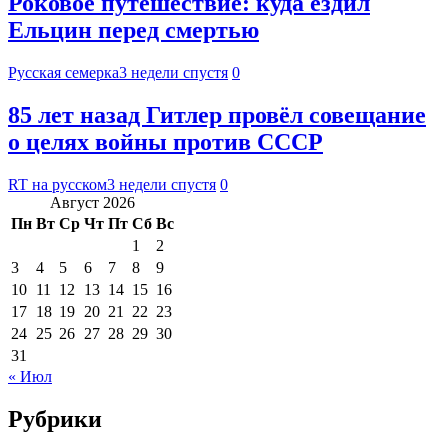
Роковое путешествие: куда ездил
Ельцин перед смертью
Русская семерка
3 недели спустя
0
85 лет назад Гитлер провёл совещание
о целях войны против СССР
RT на русском
3 недели спустя
0
Август 2026
Пн
Вт
Ср
Чт
Пт
Сб
Вс
1
2
3
4
5
6
7
8
9
10
11
12
13
14
15
16
17
18
19
20
21
22
23
24
25
26
27
28
29
30
31
« Июл
Рубрики