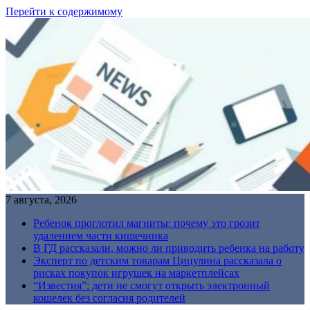
Перейти к содержимому
7 августа, 2026
Ребенок проглотил магниты: почему это грозит
удалением части кишечника
В ГД рассказали, можно ли приводить ребенка на работу
Эксперт по детским товарам Цицулина рассказала о
рисках покупок игрушек на маркетплейсах
“Известия”: дети не смогут открыть электронный
кошелек без согласия родителей