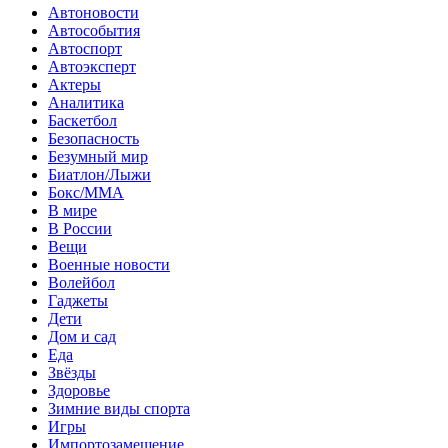
Автоновости
Автособытия
Автоспорт
Автоэксперт
Актеры
Аналитика
Баскетбол
Безопасность
Безумный мир
Биатлон/Лыжи
Бокс/MMA
В мире
В России
Вещи
Военные новости
Волейбол
Гаджеты
Дети
Дом и сад
Еда
Звёзды
Здоровье
Зимние виды спорта
Игры
Импортозамещение