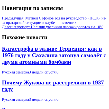
Навигация по записям
Предыдущая:
Матвей Сафонов зол на руководство «ПСЖ» из-
за вратарской ситуации в клубе — источник
Далее:
Аэропорт Нальчик увеличил пассажиропоток на 10%
Похожие новости
Катастрофа в заливе Терпения: как в
1976 году у Сахалина затонул самолёт с
двумя атомными бомбами
Русская семерка
3 недели спустя
0
Почему Жукова не расстреляли в 1937
году
Русская семерка
3 недели спустя
0