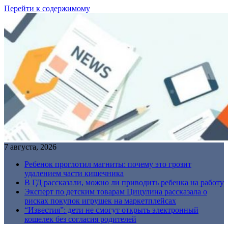
Перейти к содержимому
7 августа, 2026
Ребенок проглотил магниты: почему это грозит
удалением части кишечника
В ГД рассказали, можно ли приводить ребенка на работу
Эксперт по детским товарам Цицулина рассказала о
рисках покупок игрушек на маркетплейсах
“Известия”: дети не смогут открыть электронный
кошелек без согласия родителей