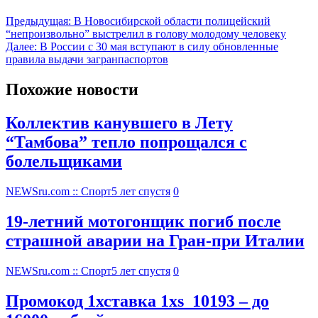
Предыдущая:
В Новосибирской области полицейский
“непроизвольно” выстрелил в голову молодому человеку
Далее:
В России с 30 мая вступают в силу обновленные
правила выдачи загранпаспортов
Похожие новости
Коллектив канувшего в Лету
“Тамбова” тепло попрощался с
болельщиками
NEWSru.com :: Спорт
5 лет спустя
0
19-летний мотогонщик погиб после
страшной аварии на Гран-при Италии
NEWSru.com :: Спорт
5 лет спустя
0
Промокод 1хставка 1xs_10193 – до