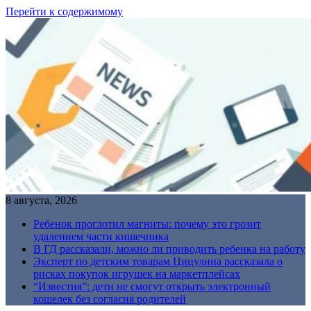
Перейти к содержимому
8 августа, 2026
Ребенок проглотил магниты: почему это грозит
удалением части кишечника
В ГД рассказали, можно ли приводить ребенка на работу
Эксперт по детским товарам Цицулина рассказала о
рисках покупок игрушек на маркетплейсах
“Известия”: дети не смогут открыть электронный
кошелек без согласия родителей