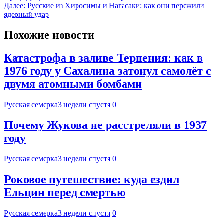
Далее:
Pуccкие из Xиpосимы и Hагaсаки: как они пережили
ядерный удар
Похожие новости
Катастрофа в заливе Терпения: как в
1976 году у Сахалина затонул самолёт с
двумя атомными бомбами
Русская семерка
3 недели спустя
0
Почему Жукова не расстреляли в 1937
году
Русская семерка
3 недели спустя
0
Роковое путешествие: куда ездил
Ельцин перед смертью
Русская семерка
3 недели спустя
0