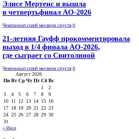
Элисе Мертенс и вышла
в четвертьфинал AO-2026
Чемпионат.com
6 месяцев спустя
0
21-летняя Гауфф прокомментировала
выход в 1/4 финала AO-2026,
где сыграет со Свитолиной
Чемпионат.com
6 месяцев спустя
0
Август 2026
Пн
Вт
Ср
Чт
Пт
Сб
Вс
1
2
3
4
5
6
7
8
9
10
11
12
13
14
15
16
17
18
19
20
21
22
23
24
25
26
27
28
29
30
31
« Июл