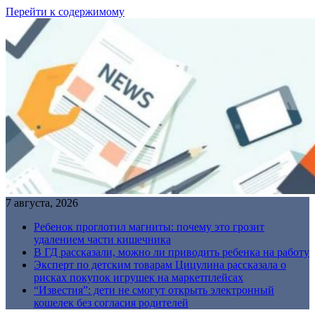
Перейти к содержимому
7 августа, 2026
Ребенок проглотил магниты: почему это грозит
удалением части кишечника
В ГД рассказали, можно ли приводить ребенка на работу
Эксперт по детским товарам Цицулина рассказала о
рисках покупок игрушек на маркетплейсах
“Известия”: дети не смогут открыть электронный
кошелек без согласия родителей