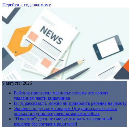
Перейти к содержимому
9 августа, 2026
Ребенок проглотил магниты: почему это грозит
удалением части кишечника
В ГД рассказали, можно ли приводить ребенка на работу
Эксперт по детским товарам Цицулина рассказала о
рисках покупок игрушек на маркетплейсах
“Известия”: дети не смогут открыть электронный
кошелек без согласия родителей