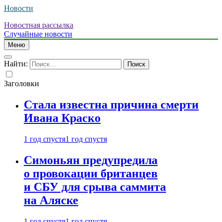
Новости
Новостная рассылка
Случайные новости
Меню
Найти:
Заголовки
Стала известна причина смерти
Ивана Краско
1 год спустя
1 год спустя
Симоньян предупредила
о провокации британцев
и СБУ для срыва саммита
на Аляске
1 год спустя
1 год спустя