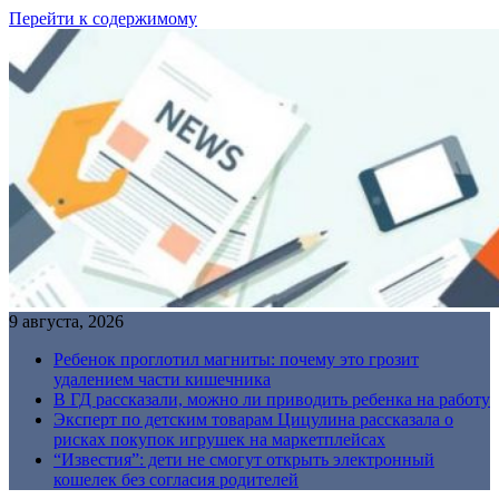
Перейти к содержимому
9 августа, 2026
Ребенок проглотил магниты: почему это грозит
удалением части кишечника
В ГД рассказали, можно ли приводить ребенка на работу
Эксперт по детским товарам Цицулина рассказала о
рисках покупок игрушек на маркетплейсах
“Известия”: дети не смогут открыть электронный
кошелек без согласия родителей