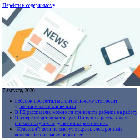
Перейти к содержимому
7 августа, 2026
Ребенок проглотил магниты: почему это грозит
удалением части кишечника
В ГД рассказали, можно ли приводить ребенка на работу
Эксперт по детским товарам Цицулина рассказала о
рисках покупок игрушек на маркетплейсах
“Известия”: дети не смогут открыть электронный
кошелек без согласия родителей