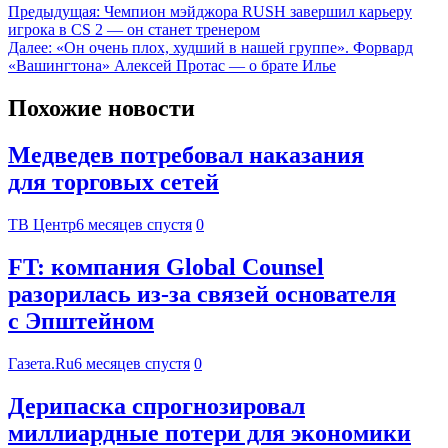
Предыдущая:
Чемпион мэйджора RUSH завершил карьеру
игрока в CS 2 — он станет тренером
Далее:
«Он очень плох, худший в нашей группе». Форвард
«Вашингтона» Алексей Протас — о брате Илье
Похожие новости
Медведев потребовал наказания
для торговых сетей
ТВ Центр
6 месяцев спустя
0
FT: компания Global Counsel
разорилась из-за связей основателя
с Эпштейном
Газета.Ru
6 месяцев спустя
0
Дерипаска спрогнозировал
миллиардные потери для экономики