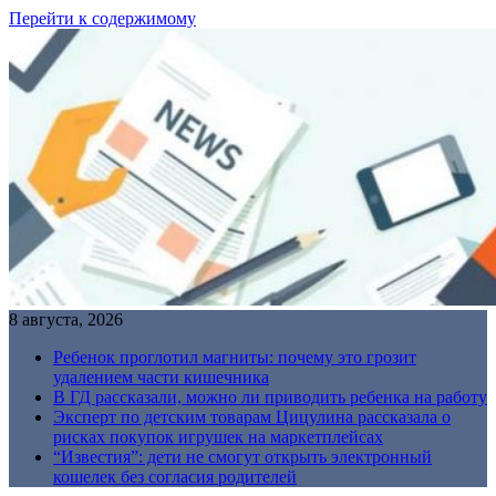
Перейти к содержимому
8 августа, 2026
Ребенок проглотил магниты: почему это грозит
удалением части кишечника
В ГД рассказали, можно ли приводить ребенка на работу
Эксперт по детским товарам Цицулина рассказала о
рисках покупок игрушек на маркетплейсах
“Известия”: дети не смогут открыть электронный
кошелек без согласия родителей