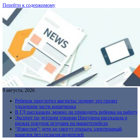
Перейти к содержимому
9 августа, 2026
Ребенок проглотил магниты: почему это грозит
удалением части кишечника
В ГД рассказали, можно ли приводить ребенка на работу
Эксперт по детским товарам Цицулина рассказала о
рисках покупок игрушек на маркетплейсах
“Известия”: дети не смогут открыть электронный
кошелек без согласия родителей