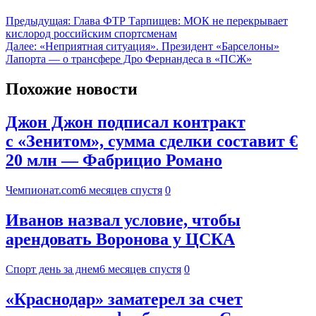
Предыдущая:
Глава ФТР Тарпищев: МОК не перекрывает
кислород российским спортсменам
Далее:
«Неприятная ситуация». Президент «Барселоны»
Лапорта — о трансфере Дро Фернандеса в «ПСЖ»
Похожие новости
Джон Джон подписал контракт
с «Зенитом», сумма сделки составит €
20 млн — Фабрицио Романо
Чемпионат.com
6 месяцев спустя
0
Иванов назвал условие, чтобы
арендовать Воронова у ЦСКА
Спорт день за днем
6 месяцев спустя
0
«Краснодар» заматерел за счет