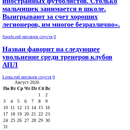
иностранных футболистов. Столько
мальчишек занимается в школе.
Выигрывают за счет хороших
легионеров, им многое безразлично».
Sports.ru
6 месяцев спустя
0
Назван фаворит на следующее
увольнение среди тренеров клубов
АПЛ
Lenta.ru
6 месяцев спустя
0
Август 2026
Пн
Вт
Ср
Чт
Пт
Сб
Вс
1
2
3
4
5
6
7
8
9
10
11
12
13
14
15
16
17
18
19
20
21
22
23
24
25
26
27
28
29
30
31