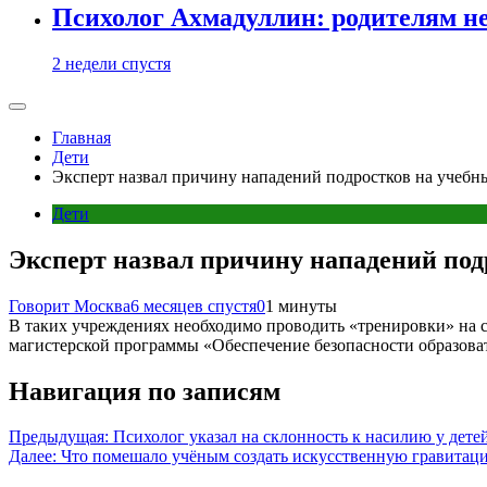
Психолог Ахмадуллин: родителям не 
2 недели спустя
Главная
Дети
Эксперт назвал причину нападений подростков на учебны
Дети
Эксперт назвал причину нападений под
Говорит Москва
6 месяцев спустя
0
1 минуты
В таких учреждениях необходимо проводить «тренировки» на 
магистерской программы «Обеспечение безопасности образова
Навигация по записям
Предыдущая:
Психолог указал на склонность к насилию у дете
Далее:
Что помешало учёным создать искусственную гравитац