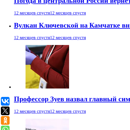
Погода в центральной России верне
12 месяцев спустя
12 месяцев спустя
Вулкан Ключевской на Камчатке вно
12 месяцев спустя
12 месяцев спустя
Профессор Зуев назвал главный си
12 месяцев спустя
12 месяцев спустя