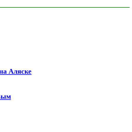
на Аляске
вым