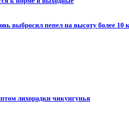
тся к норме в выходные
вь выбросил пепел на высоту более 10 
мптом лихорадки чикунгунья