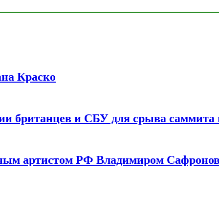
ана Краско
ии британцев и СБУ для срыва саммита 
одным артистом РФ Владимиром Сафроно