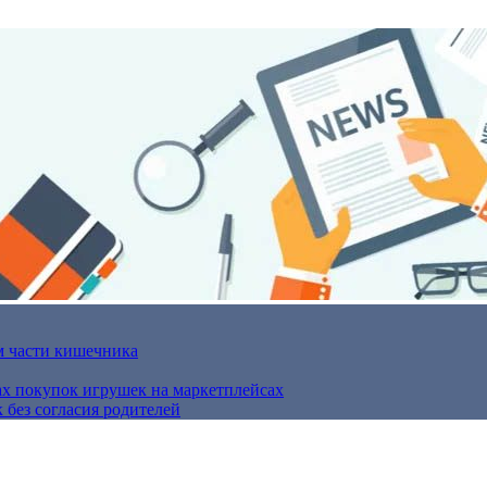
м части кишечника
ах покупок игрушек на маркетплейсах
 без согласия родителей