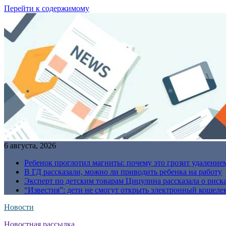
Перейти к содержимому
6 августа, 2026
Ребенок проглотил магниты: почему это грозит удаление
В ГД рассказали, можно ли приводить ребенка на работу
Эксперт по детским товарам Цицулина рассказала о риск
“Известия”: дети не смогут открыть электронный кошелек
Новости
Новостная рассылка