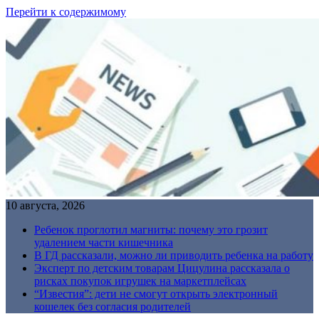
Перейти к содержимому
10 августа, 2026
Ребенок проглотил магниты: почему это грозит
удалением части кишечника
В ГД рассказали, можно ли приводить ребенка на работу
Эксперт по детским товарам Цицулина рассказала о
рисках покупок игрушек на маркетплейсах
“Известия”: дети не смогут открыть электронный
кошелек без согласия родителей