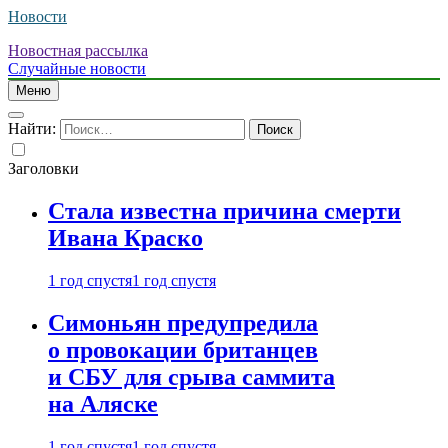
Новости
Новостная рассылка
Случайные новости
Меню
Найти:
Заголовки
Стала известна причина смерти
Ивана Краско
1 год спустя
1 год спустя
Симоньян предупредила
о провокации британцев
и СБУ для срыва саммита
на Аляске
1 год спустя
1 год спустя