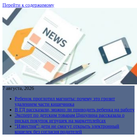
Перейти к содержимому
7 августа, 2026
Ребенок проглотил магниты: почему это грозит
удалением части кишечника
В ГД рассказали, можно ли приводить ребенка на работу
Эксперт по детским товарам Цицулина рассказала о
рисках покупок игрушек на маркетплейсах
“Известия”: дети не смогут открыть электронный
кошелек без согласия родителей