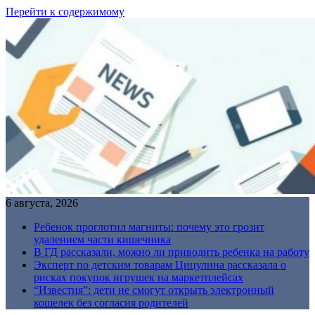
Перейти к содержимому
6 августа, 2026
Ребенок проглотил магниты: почему это грозит
удалением части кишечника
В ГД рассказали, можно ли приводить ребенка на работу
Эксперт по детским товарам Цицулина рассказала о
рисках покупок игрушек на маркетплейсах
“Известия”: дети не смогут открыть электронный
кошелек без согласия родителей