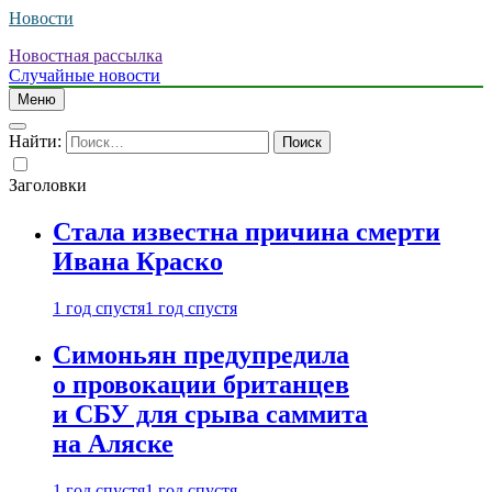
Новости
Новостная рассылка
Случайные новости
Меню
Найти:
Заголовки
Стала известна причина смерти
Ивана Краско
1 год спустя
1 год спустя
Симоньян предупредила
о провокации британцев
и СБУ для срыва саммита
на Аляске
1 год спустя
1 год спустя