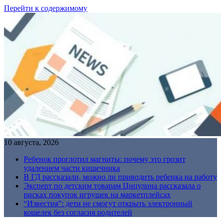
Перейти к содержимому
10 августа, 2026
Ребенок проглотил магниты: почему это грозит
удалением части кишечника
В ГД рассказали, можно ли приводить ребенка на работу
Эксперт по детским товарам Цицулина рассказала о
рисках покупок игрушек на маркетплейсах
“Известия”: дети не смогут открыть электронный
кошелек без согласия родителей