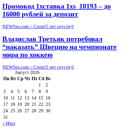
Промокод 1хставка 1xs_10193 – до
16000 рублей за депозит
NEWSru.com :: Спорт
5 лет спустя
0
Владислав Третьяк потребовал
“наказать” Швецию на чемпионате
мира по хоккею
NEWSru.com :: Спорт
5 лет спустя
0
Август 2026
Пн
Вт
Ср
Чт
Пт
Сб
Вс
1
2
3
4
5
6
7
8
9
10
11
12
13
14
15
16
17
18
19
20
21
22
23
24
25
26
27
28
29
30
31
« Июл