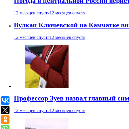
Погода в центральной России верне
12 месяцев спустя
12 месяцев спустя
Вулкан Ключевской на Камчатке вно
12 месяцев спустя
12 месяцев спустя
Профессор Зуев назвал главный си
12 месяцев спустя
12 месяцев спустя