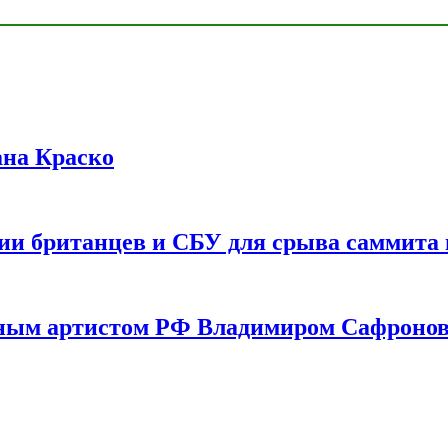
ана Краско
ии британцев и СБУ для срыва саммита 
одным артистом РФ Владимиром Сафроно