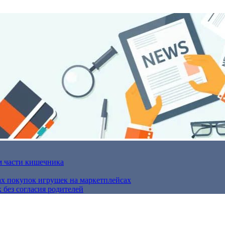
м части кишечника
ах покупок игрушек на маркетплейсах
 без согласия родителей