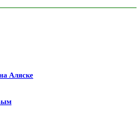
на Аляске
вым