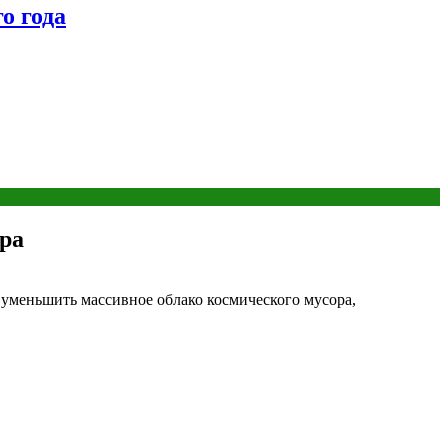
о года
ора
ы уменьшить массивное облако космического мусора,