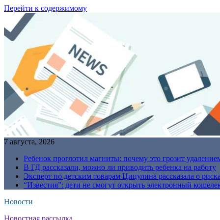
Перейти к содержимому
7 августа, 2026
Ребенок проглотил магниты: почему это грозит удаление
В ГД рассказали, можно ли приводить ребенка на работу
Эксперт по детским товарам Цицулина рассказала о риск
“Известия”: дети не смогут открыть электронный кошелек
Новости
Новостная рассылка