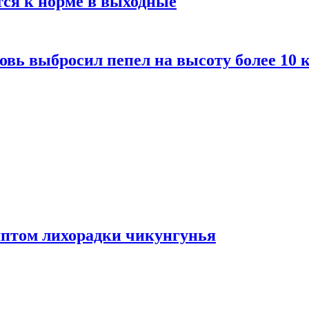
тся к норме в выходные
вь выбросил пепел на высоту более 10 
мптом лихорадки чикунгунья