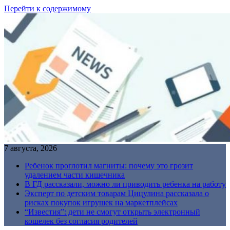
Перейти к содержимому
7 августа, 2026
Ребенок проглотил магниты: почему это грозит
удалением части кишечника
В ГД рассказали, можно ли приводить ребенка на работу
Эксперт по детским товарам Цицулина рассказала о
рисках покупок игрушек на маркетплейсах
“Известия”: дети не смогут открыть электронный
кошелек без согласия родителей