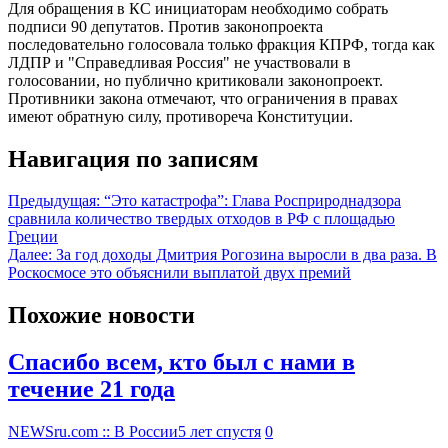
Для обращения в КС инициаторам необходимо собрать
подписи 90 депутатов. Против законопроекта
последовательно голосовала только фракция КПРФ, тогда как
ЛДПР и "Справедливая Россия" не участвовали в
голосовании, но публично критиковали законопроект.
Противники закона отмечают, что ограничения в правах
имеют обратную силу, противореча Конституции.
Навигация по записям
Предыдущая:
“Это катастрофа”: Глава Росприроднадзора
сравнила количество твердых отходов в РФ с площадью
Греции
Далее:
За год доходы Дмитрия Рогозина выросли в два раза. В
Роскосмосе это объяснили выплатой двух премий
Похожие новости
Спасибо всем, кто был с нами в
течение 21 года
NEWSru.com :: В России
5 лет спустя
0