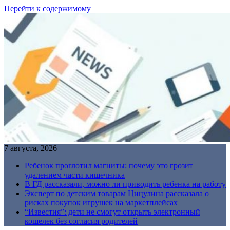
Перейти к содержимому
7 августа, 2026
Ребенок проглотил магниты: почему это грозит
удалением части кишечника
В ГД рассказали, можно ли приводить ребенка на работу
Эксперт по детским товарам Цицулина рассказала о
рисках покупок игрушек на маркетплейсах
“Известия”: дети не смогут открыть электронный
кошелек без согласия родителей