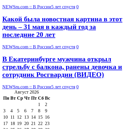
NEWSru.com :: В России
5 лет спустя
0
Какой была новостная картина в этот
день – 31 мая в каждый год за
последние 20 лет
NEWSru.com :: В России
5 лет спустя
0
В Екатеринбурге мужчина открыл
стрельбу с балкона, ранены девочка и
сотрудник Росгвардии (ВИДЕО)
NEWSru.com :: В России
5 лет спустя
0
Август 2026
Пн
Вт
Ср
Чт
Пт
Сб
Вс
1
2
3
4
5
6
7
8
9
10
11
12
13
14
15
16
17
18
19
20
21
22
23