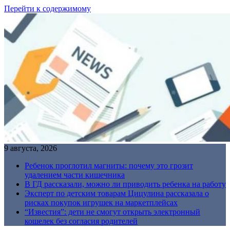
Перейти к содержимому
9 августа, 2026
Ребенок проглотил магниты: почему это грозит
удалением части кишечника
В ГД рассказали, можно ли приводить ребенка на работу
Эксперт по детским товарам Цицулина рассказала о
рисках покупок игрушек на маркетплейсах
“Известия”: дети не смогут открыть электронный
кошелек без согласия родителей