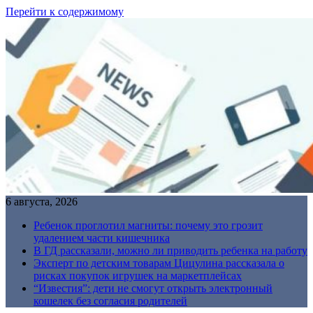
Перейти к содержимому
6 августа, 2026
Ребенок проглотил магниты: почему это грозит
удалением части кишечника
В ГД рассказали, можно ли приводить ребенка на работу
Эксперт по детским товарам Цицулина рассказала о
рисках покупок игрушек на маркетплейсах
“Известия”: дети не смогут открыть электронный
кошелек без согласия родителей